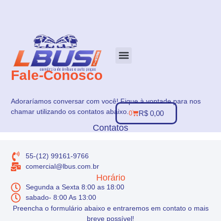
Fale-Conosco
Sobre nós
Minha conta
Adoraríamos conversar com você! Fique à vontade para nos
chamar utilizando os contatos abaixo.
R$
0,00
0
Contatos
55-(12) 99161-9766
comercial@lbus.com.br
Horário
Segunda a Sexta 8:00 as 18:00
sabado- 8:00 As 13:00
Preencha o formulário abaixo e entraremos em contato o mais
breve possível!