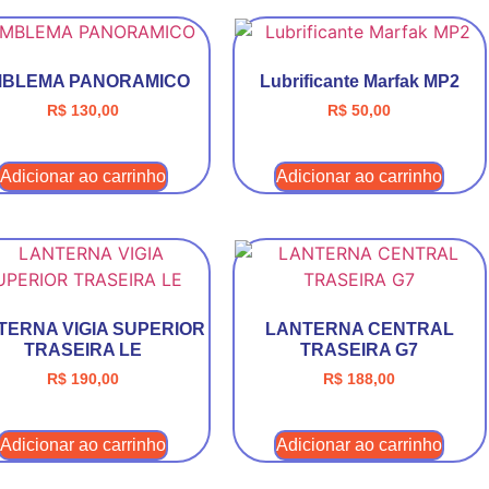
BLEMA PANORAMICO
Lubrificante Marfak MP2
R$
130,00
R$
50,00
Adicionar ao carrinho
Adicionar ao carrinho
TERNA VIGIA SUPERIOR
LANTERNA CENTRAL
TRASEIRA LE
TRASEIRA G7
R$
190,00
R$
188,00
Adicionar ao carrinho
Adicionar ao carrinho