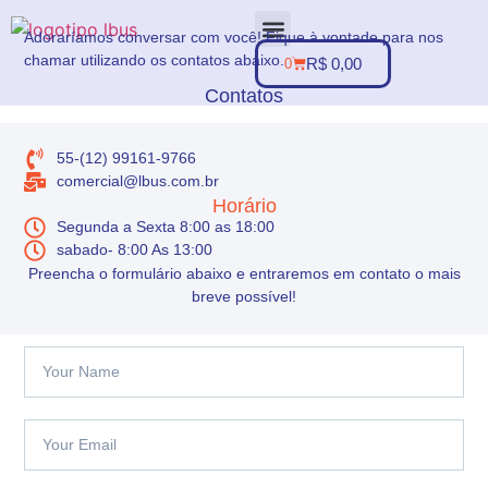
Adoraríamos conversar com você! Fique à vontade para nos
chamar utilizando os contatos abaixo.
R$
0,00
0
Sobre nós
Minha conta
Contatos
55-(12) 99161-9766
comercial@lbus.com.br
Horário
Segunda a Sexta 8:00 as 18:00
sabado- 8:00 As 13:00
Preencha o formulário abaixo e entraremos em contato o mais
breve possível!