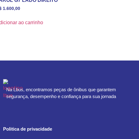
AROL G7 LADO DIREITO
$
1.600,00
dicionar ao carrinho
Na Lbus, encontramos peças de ônibus que garantem
segurança, desempenho e confiança para sua jornada
Politica de privacidade