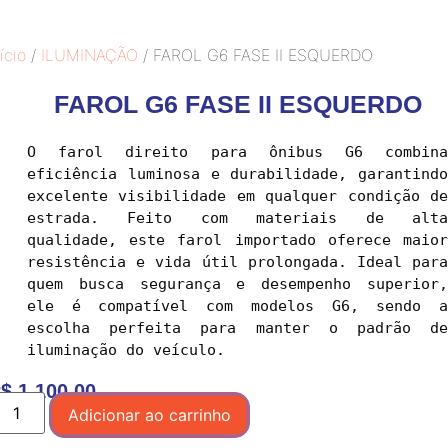
ício
/
ILUMINAÇÃO
/ FAROL G6 FASE II ESQUERDO
FAROL G6 FASE II ESQUERDO
O farol direito para ônibus G6 combina 
eficiência luminosa e durabilidade, garantindo 
excelente visibilidade em qualquer condição de 
estrada. Feito com materiais de alta 
qualidade, este farol importado oferece maior 
resistência e vida útil prolongada. Ideal para 
quem busca segurança e desempenho superior, 
ele é compatível com modelos G6, sendo a 
escolha perfeita para manter o padrão de 
$
1.100,00
Adicionar ao carrinho