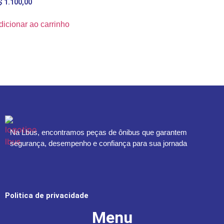
$
1.100,00
dicionar ao carrinho
Na Lbus, encontramos peças de ônibus que garantem
segurança, desempenho e confiança para sua jornada
Politica de privacidade
Menu