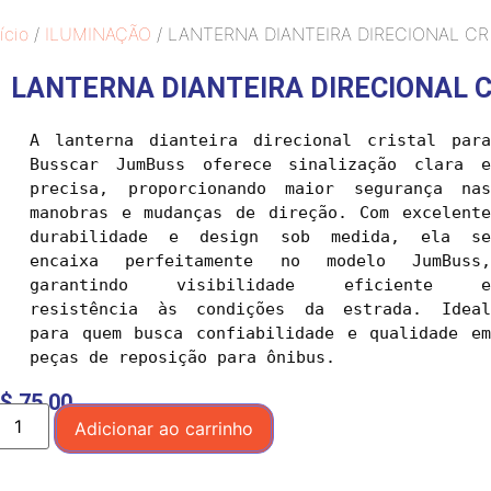
ício
/
ILUMINAÇÃO
/ LANTERNA DIANTEIRA DIRECIONAL CR
LANTERNA DIANTEIRA DIRECIONAL 
A lanterna dianteira direcional cristal para 
Busscar JumBuss oferece sinalização clara e 
precisa, proporcionando maior segurança nas 
manobras e mudanças de direção. Com excelente 
durabilidade e design sob medida, ela se 
encaixa perfeitamente no modelo JumBuss, 
garantindo visibilidade eficiente e 
resistência às condições da estrada. Ideal 
para quem busca confiabilidade e qualidade em 
$
75,00
Adicionar ao carrinho