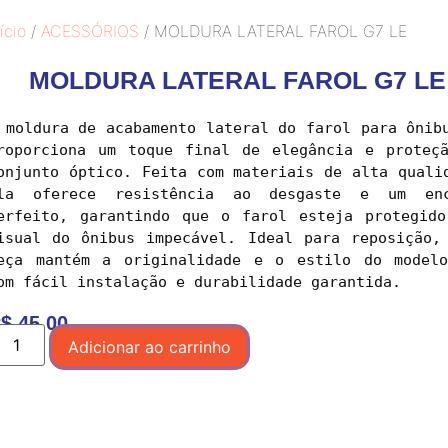
ício
/
ACESSÓRIOS
/ MOLDURA LATERAL FAROL G7 LE
MOLDURA LATERAL FAROL G7 LE
 moldura de acabamento lateral do farol para ônibu
roporciona um toque final de elegância e proteçã
onjunto óptico. Feita com materiais de alta qualid
la oferece resistência ao desgaste e um enca
erfeito, garantindo que o farol esteja protegido
isual do ônibus impecável. Ideal para reposição, 
eça mantém a originalidade e o estilo do modelo
$
45,00
Adicionar ao carrinho