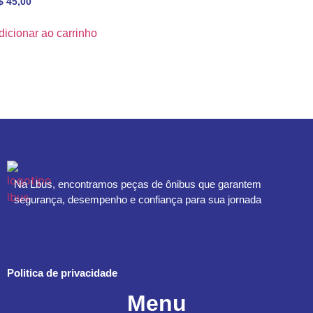
$
45,00
dicionar ao carrinho
Na Lbus, encontramos peças de ônibus que garantem
segurança, desempenho e confiança para sua jornada
Politica de privacidade
Menu