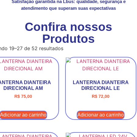
Satisfação garantida na Lbus: qualidade, segurança e
atendimento que superam suas expectativas
Confira nossos
Produtos
ndo 19–27 de 52 resultados
ANTERNA DIANTEIRA
LANTERNA DIANTEIRA
DIRECIONAL AM
DIRECIONAL LE
R$
75,00
R$
72,00
Adicionar ao carrinho
Adicionar ao carrinho