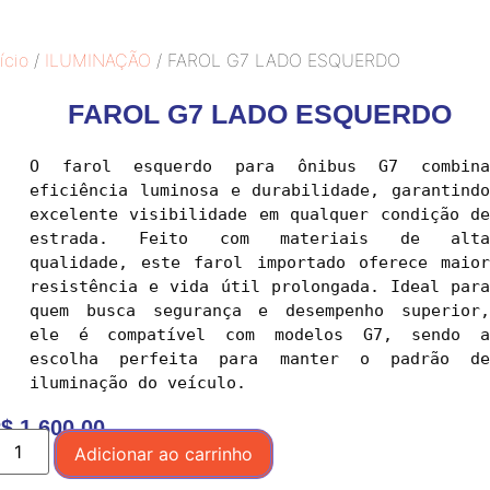
ício
/
ILUMINAÇÃO
/ FAROL G7 LADO ESQUERDO
FAROL G7 LADO ESQUERDO
O farol esquerdo para ônibus G7 combina 
eficiência luminosa e durabilidade, garantindo 
excelente visibilidade em qualquer condição de 
estrada. Feito com materiais de alta 
qualidade, este farol importado oferece maior 
resistência e vida útil prolongada. Ideal para 
quem busca segurança e desempenho superior, 
ele é compatível com modelos G7, sendo a 
escolha perfeita para manter o padrão de 
$
1.600,00
Adicionar ao carrinho