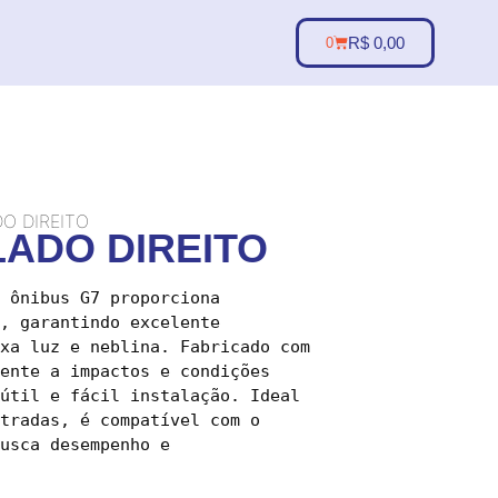
R$
0,00
0
DO DIREITO
LADO DIREITO
 ônibus G7 proporciona 
, garantindo excelente 
xa luz e neblina. Fabricado com 
ente a impactos e condições 
útil e fácil instalação. Ideal 
tradas, é compatível com o 
usca desempenho e 