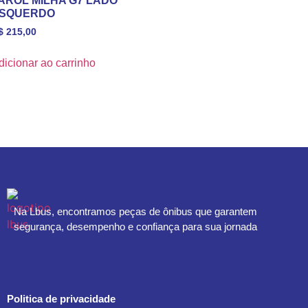
AROL MILHA G7 LADO
SQUERDO
$
215,00
dicionar ao carrinho
Na Lbus, encontramos peças de ônibus que garantem
segurança, desempenho e confiança para sua jornada
Politica de privacidade