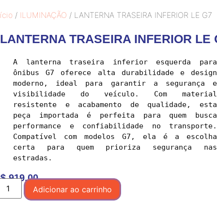
ício
/
ILUMINAÇÃO
/ LANTERNA TRASEIRA INFERIOR LE G7
LANTERNA TRASEIRA INFERIOR LE 
A lanterna traseira inferior esquerda para 
ônibus G7 oferece alta durabilidade e design 
moderno, ideal para garantir a segurança e 
visibilidade do veículo. Com material 
resistente e acabamento de qualidade, esta 
peça importada é perfeita para quem busca 
performance e confiabilidade no transporte. 
Compatível com modelos G7, ela é a escolha 
certa para quem prioriza segurança nas 
$
919,00
Adicionar ao carrinho