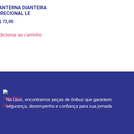
ANTERNA DIANTEIRA
IRECIONAL LE
$
72,00
dicionar ao carrinho
Na Lbus, encontramos peças de ônibus que garantem
segurança, desempenho e confiança para sua jornada