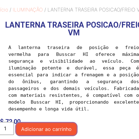
ício
/
ILUMINAÇÃO
/ LANTERNA TRASEIRA POSICAO/FREIO 
LANTERNA TRASEIRA POSICAO/FREI
VM
A lanterna traseira de posição e freio 
vermelha para Busscar HI oferece máxima 
segurança e visibilidade ao veículo. Com 
iluminação potente e durável, essa peça é 
essencial para indicar a frenagem e a posição 
do ônibus, garantindo a segurança dos 
passageiros e dos demais veículos. Fabricada 
com materiais resistentes, é compatível com o 
modelo Busscar HI, proporcionando excelente 
desempenho e longa vida útil.
$
72,00
Adicionar ao carrinho